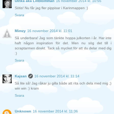
Ulrika aka LillBlomman
16 november 2014 kl. 10:55
Sötis! Nu får jag fler pippisar i Karinmappen :)
Svara
Mimzy
16 november 2014 kl. 11:01
Så underbara! Jag som tänkte hoppa julkorten i år. Har inte
haft någon inspiration för det. Men nu sög det till i
scraptarmen direkt. Tack så mycket för att du delar med dig
:)
Svara
Kajsan
16 november 2014 kl. 11:14
Så lite så! Jag råkar ju gilla både att rita och dela med mig ;)
win win :) kram
Svara
Unknown
16 november 2014 kl. 11:36