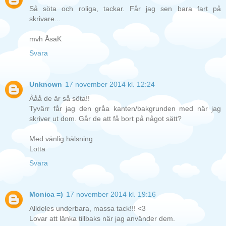
Så söta och roliga, tackar. Får jag sen bara fart på
skrivare...
mvh ÅsaK
Svara
Unknown
17 november 2014 kl. 12:24
Ååå de är så söta!!
Tyvärr får jag den gråa kanten/bakgrunden med när jag
skriver ut dom. Går de att få bort på något sätt?
Med vänlig hälsning
Lotta
Svara
Monica =)
17 november 2014 kl. 19:16
Alldeles underbara, massa tack!!! <3
Lovar att länka tillbaks när jag använder dem.