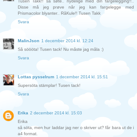
Tusen Takk!! så søte.. nydelige med din fargelegging!!..
Disse må jeg prøve når jeg kan fargelegge med
Prismacolor blyanter.. RåKule!! Tusen Takk
Svara
MalinJson
1 december 2014 kl. 12:24
Så söööta! Tusen tack! Nu måste jag måla :)
Svara
Lottas pysselrum
1 december 2014 kl. 15:51
Supersöta stämplar! Tusen tack!
Svara
Erika
2 december 2014 kl. 15:03
Erika
så söta, men hur laddar jag ner o skriver ut? får bara ut de i
a4 format.