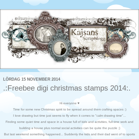
LÖRDAG 15 NOVEMBER 2014
.:Freebee digi christmas stamps 2014:.
Hi everyone ♥
Time for some new Christmas spirit to be spread around them crafting spaces :)
I love drawing but time just seems to fly when it comes to "calm drawing time"...
Finding some quiet time and space in a house full of kids and activities, full time work and
building a house plus normal social activities can be quite the puzzle ;)
But last weekend something happened... Suddenly the kids and their dad went of to sports